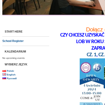
Dołącz 
START HERE
CZY CHCESZ UZYSKAĆ
LOB W ROKU 
School Register
ZAPR
KALENDARIUM
CZ. 1
,
CZ.
No upcoming events
WYBIERZ JĘZYK
Polski
English
Русский