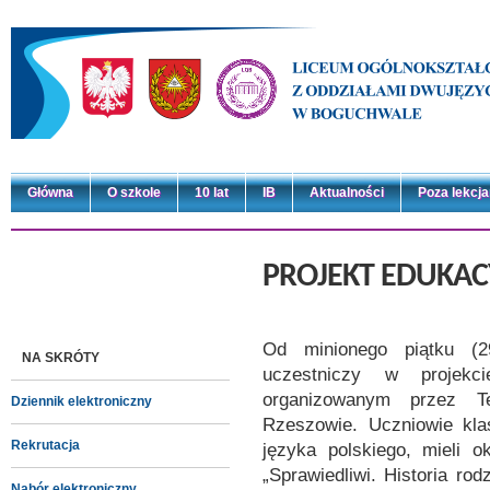
Główna
O szkole
10 lat
IB
Aktualności
Poza lekcj
PROJEKT EDUKAC
Od minionego piątku (
NA SKRÓTY
uczestniczy w projek
organizowanym przez 
Dziennik elektroniczny
Rzeszowie. Uczniowie kla
Rekrutacja
języka polskiego, mieli 
„Sprawiedliwi. Historia ro
Nabór elektroniczny