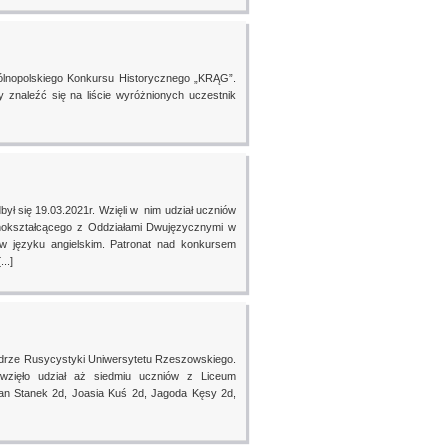
gólnopolskiego Konkursu Historycznego „KRĄG”.
y znaleźć się na liście wyróżnionych uczestnik
ył się 19.03.2021r. Wzięli w nim udział uczniów
nokształcącego z Oddziałami Dwujęzycznymi w
języku angielskim. Patronat nad konkursem
..]
tedrze Rusycystyki Uniwersytetu Rzeszowskiego.
, wzięło udział aż siedmiu uczniów z Liceum
an Stanek 2d, Joasia Kuś 2d, Jagoda Kęsy 2d,