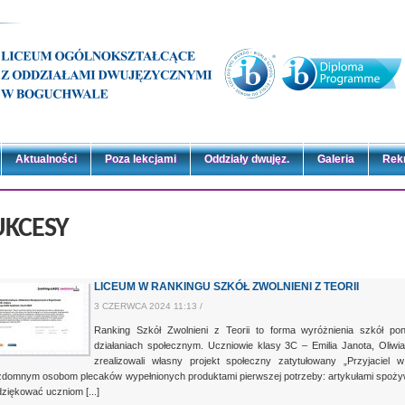
Aktualności
Poza lekcjami
Oddziały dwujęz.
Galeria
Rek
UKCESY
LICEUM W RANKINGU SZKÓŁ ZWOLNIENI Z TEORII
3 CZERWCA 2024 11:13 /
Ranking Szkół Zwolnieni z Teorii to forma wyróżnienia szkół p
działaniach społecznym. Uczniowie klasy 3C – Emilia Janota, Oliwia
zrealizowali własny projekt społeczny zatytułowany „Przyjaciel 
domnym osobom plecaków wypełnionych produktami pierwszej potrzeby: artykułami spożyw
ziękować uczniom [...]