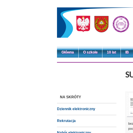
Główna
O szkole
10 lat
IB
S
NA SKRÓTY
Dziennik elektroniczny
Rekrutacja
bez
pod
Nabór elektroniczny