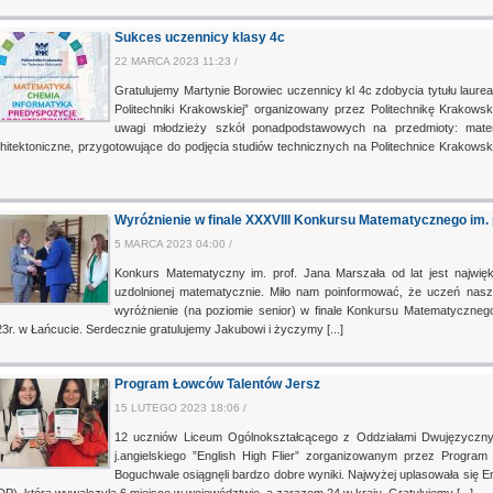
Sukces uczennicy klasy 4c
22 MARCA 2023 11:23 /
Gratulujemy Martynie Borowiec uczennicy kl 4c zdobycia tytułu laurea
Politechniki Krakowskiej” organizowany przez Politechnikę Krakows
uwagi młodzieży szkół ponadpodstawowych na przedmioty: matem
hitektoniczne, przygotowujące do podjęcia studiów technicznych na Politechnice Krakowsk
Wyróżnienie w finale XXXVIII Konkursu Matematycznego im. 
5 MARCA 2023 04:00 /
Konkurs Matematyczny im. prof. Jana Marszała od lat jest najwi
uzdolnionej matematycznie. Miło nam poinformować, że uczeń nasz
wyróżnienie (na poziomie senior) w finale Konkursu Matematycznego i
3r. w Łańcucie. Serdecznie gratulujemy Jakubowi i życzymy [...]
Program Łowców Talentów Jersz
15 LUTEGO 2023 18:06 /
12 uczniów Liceum Ogólnokształcącego z Oddziałami Dwujęzyczny
j.angielskiego ”English High Flier” zorganizowanym przez Progr
Boguchwale osiągnęli bardzo dobre wyniki. Najwyżej uplasowała się E