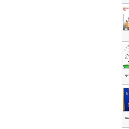
spr
Jak