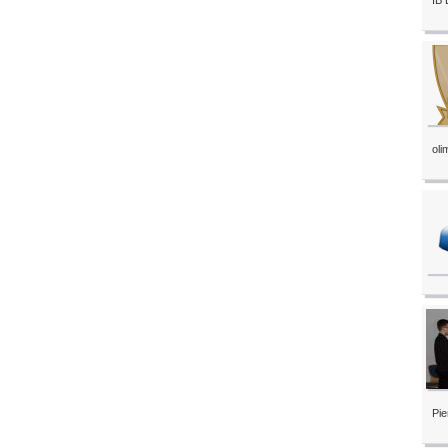
IB 
oli
Pie