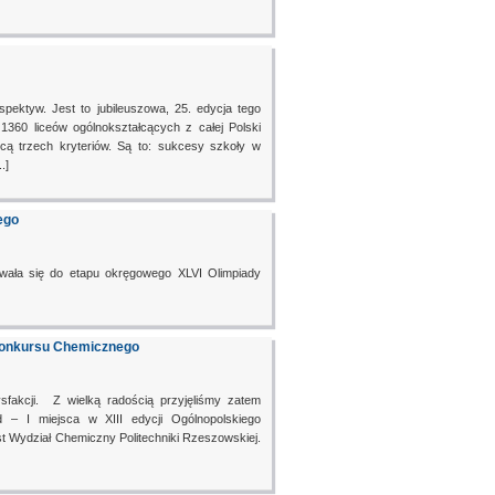
spektyw. Jest to jubileuszowa, 25. edycja tego
1360 liceów ogólnokształcących z całej Polski
cą trzech kryteriów. Są to: sukcesy szkoły w
.]
ego
owała się do etapu okręgowego XLVI Olimpiady
 Konkursu Chemicznego
akcji. Z wielką radością przyjęliśmy zatem
 – I miejsca w XIII edycji Ogólnopolskiego
 Wydział Chemiczny Politechniki Rzeszowskiej.