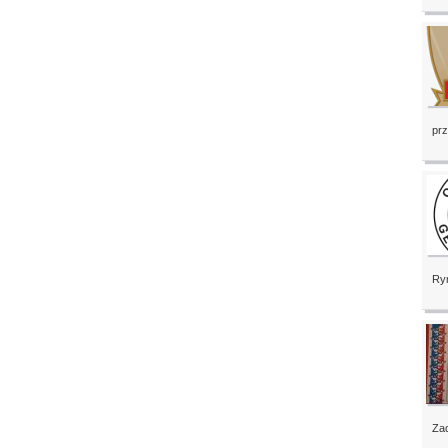
prz
Rym
Zad