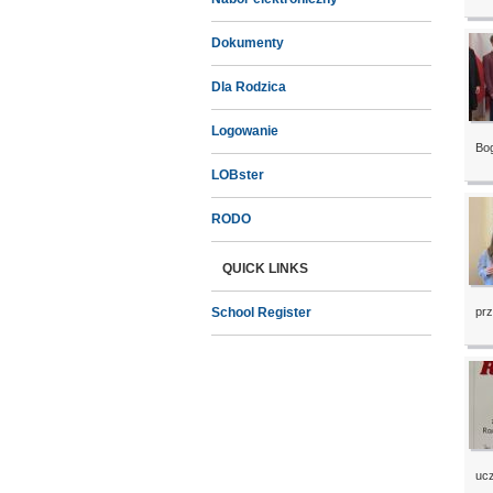
Dokumenty
Dla Rodzica
Logowanie
Bog
LOBster
RODO
QUICK LINKS
School Register
prz
ucz