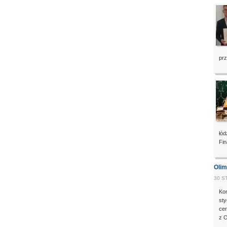
prz
łód
Fin
Olim
30 S
Ko
sty
cen
z O