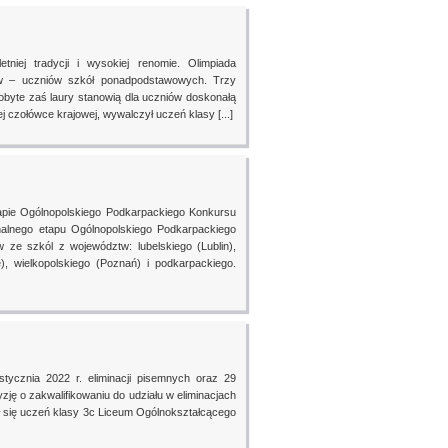
tniej tradycji i wysokiej renomie. Olimpiada
ków – uczniów szkół ponadpodstawowych. Trzy
obyte zaś laury stanowią dla uczniów doskonałą
 czołówce krajowej, wywalczył uczeń klasy [...]
etapie Ogólnopolskiego Podkarpackiego Konkursu
nalnego etapu Ogólnopolskiego Podkarpackiego
ze szkól z województw: lubelskiego (Lublin),
e), wielkopolskiego (Poznań) i podkarpackiego.
ycznia 2022 r. eliminacji pisemnych oraz 29
yzję o zakwalifikowaniu do udziału w eliminacjach
ł się uczeń klasy 3c Liceum Ogólnokształcącego