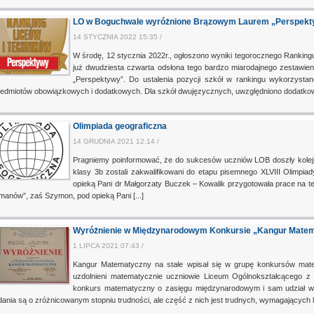
LO w Boguchwale wyróżnione Brązowym Laurem „Perspekt
14 STYCZNIA 2022 15:35 /
W środę, 12 stycznia 2022r., ogłoszono wyniki tegorocznego Ranking
już dwudziesta czwarta odsłona tego bardzo miarodajnego zestawie
„Perspektywy”. Do ustalenia pozycji szkół w rankingu wykorzysta
edmiotów obowiązkowych i dodatkowych. Dla szkół dwujęzycznych, uwzględniono dodatkowo 
Olimpiada geograficzna
14 GRUDNIA 2021 12:14 /
Pragniemy poinformować, że do sukcesów uczniów LOB doszły kolejn
klasy 3b zostali zakwalifikowani do etapu pisemnego XLVIII Olimpi
opieką Pani dr Małgorzaty Buczek – Kowalik przygotowała prace na te
anów”, zaś Szymon, pod opieką Pani [...]
Wyróżnienie w Międzynarodowym Konkursie „Kangur Mate
1 LIPCA 2021 07:43 /
Kangur Matematyczny na stałe wpisał się w grupę konkursów mate
uzdolnieni matematycznie uczniowie Liceum Ogólnokształcącego 
konkurs matematyczny o zasięgu międzynarodowym i sam udział w 
ania są o zróżnicowanym stopniu trudności, ale część z nich jest trudnych, wymagających lo