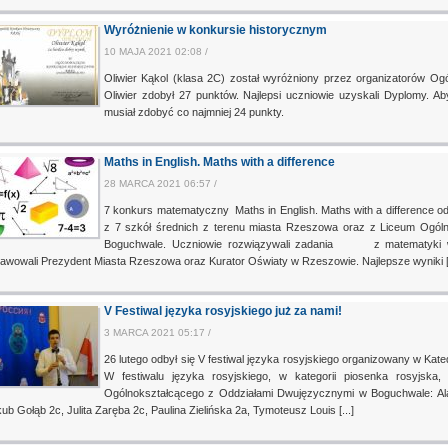
Wyróżnienie w konkursie historycznym
10 MAJA 2021 02:08 /
Oliwier Kąkol (klasa 2C) został wyróżniony przez organizatorów O
Oliwier zdobył 27 punktów. Najlepsi uczniowie uzyskali Dyplomy. Ab
musiał zdobyć co najmniej 24 punkty.
Maths in English. Maths with a difference
28 MARCA 2021 06:57 /
7 konkurs matematyczny Maths in English. Maths with a difference odb
z 7 szkół średnich z terenu miasta Rzeszowa oraz z Liceum Ogól
Boguchwale. Uczniowie rozwiązywali zadania z matematyki w 
awowali Prezydent Miasta Rzeszowa oraz Kurator Oświaty w Rzeszowie. Najlepsze wyniki [.
V Festiwal języka rosyjskiego już za nami!
3 MARCA 2021 05:17 /
26 lutego odbył się V festiwal języka rosyjskiego organizowany w Ka
W festiwalu języka rosyjskiego, w kategorii piosenka rosyjska
Ogólnokształcącego z Oddziałami Dwujęzycznymi w Boguchwale: Al
ub Gołąb 2c, Julita Zaręba 2c, Paulina Zielińska 2a, Tymoteusz Louis [...]