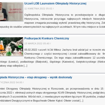
Uczeń LOB Laureatem Olimpiady Historycznej
11 KWIETNIA 2022 05:02 /
Ogólnopolska Olimpiada Historyczna to przedsięwzięcie o długole
Historyczna, rokrocznie przyciąga najlepszych młodych history
etapowe zmagania pozwalają wyłonić prawdziwą elitę historyczną. Zd
epustkę do studiów uniwersyteckich na najlepszych uczelniach. W tym roku miejsce w ścisłej
Podkarpacki Konkurs Chemiczny
15 MARCA 2022 05:40 /
05.02.2022 r.uczeń kl.3d Miłosz Jachyra brał udział już w trzecim 
Chemicznego z części teoretycznej i został zakwalifikowany do fi
Konkursu Chemicznego. Do tego etapu zakwalifikowano 12 uczniów 
zkiego (Łowicz), podlaskiego (Białystok), śląskiego (Katowice), świętokrzyskiego (Kielc
ałowy etap odbędzie [...]
piada Historyczna – etap okręgowy – wynik doskonały
TYCZNIA 2022 04:00 /
mitet Okręgowy Olimpiady Historycznej w Rzeszowie, po przeprowadzeniu w dniu 15 st
cznia 2022 r. eliminacji ustnych etapu okręgowego XLVIII Olimpiady Historycznej, podjął dec
tralnych 3 uczestników. Wśród nich, z rewelacyjnym wynikiem łącznym 95 punktów, znalaz
ddziałami Dwujęzycznymi w Boguchwale Oliwier Kąkol. Oliwier został [...]