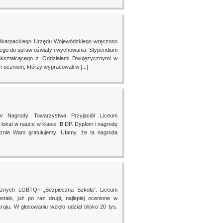
Podkarpackiego Urzędu Wojewódzkiego wręczono
ego do spraw oświaty i wychowania. Stypendium
okształcącego z Oddziałami Dwujęzycznymi w
uczniom, którzy wypracowali w [...]
ów Nagrody Towarzystwa Przyjaciół Liceum
okat w nauce w klasie IB DP. Dyplom i nagrodę
cznie Wam gratulujemy! Ufamy, że ta nagroda
jaznych LGBTQ+ „Bezpieczna Szkoła”. Liceum
ało, już po raz drugi, najlepiej ocenione w
aju. W głosowaniu wzięło udział blisko 20 tys.