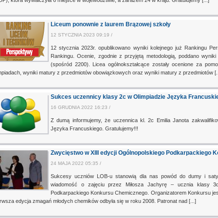
DP), która wywalczyła 6 miejsce w województwie, a zarazem 24 w kraju. Gratulujemy [...]
Liceum ponownie z laurem Brązowej szkoły
12 STYCZNIA 2023 09:19 /
12 stycznia 2023r. opublikowano wyniki kolejnego już Rankingu Per
Rankingu. Ocenie, zgodnie z przyjętą metodologią, poddano wyniki 
(spośród 2200). Licea ogólnokształcące zostały ocenione za pomo
mpiadach, wyniki matury z przedmiotów obowiązkowych oraz wyniki matury z przedmiotów [..
Sukces uczennicy klasy 2c w Olimpiadzie Języka Francuski
16 GRUDNIA 2022 16:23 /
Z dumą informujemy, że uczennica kl. 2c Emilia Janota zakwalifik
Języka Francuskiego. Gratulujemy!!!
Zwycięstwo w XIII edycji Ogólnopolskiego Podkarpackiego
24 MAJA 2022 05:35 /
Sukcesy uczniów LOB-u stanowią dla nas powód do dumy i satysf
wiadomość o zajęciu przez Miłosza Jachyrę – ucznia klasy 3d
Podkarpackiego Konkursu Chemicznego. Organizatorem Konkursu jest
rwsza edycja zmagań młodych chemików odbyła się w roku 2008. Patronat nad [...]