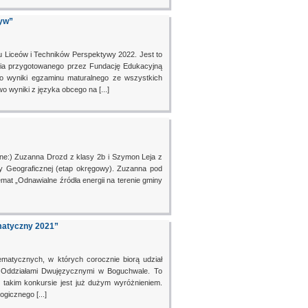
yw”
u Liceów i Techników Perspektywy 2022. Jest to
nia przygotowanego przez Fundację Edukacyjną
no wyniki egzaminu maturalnego ze wszystkich
wyniki z języka obcego na [...]
e:) Zuzanna Drozd z klasy 2b i Szymon Leja z
ady Geograficznej (etap okręgowy). Zuzanna pod
mat „Odnawialne źródła energii na terenie gminy
matyczny 2021”
matycznych, w których corocznie biorą udział
z Oddziałami Dwujęzycznymi w Boguchwale. To
takim konkursie jest już dużym wyróżnieniem.
gicznego [...]