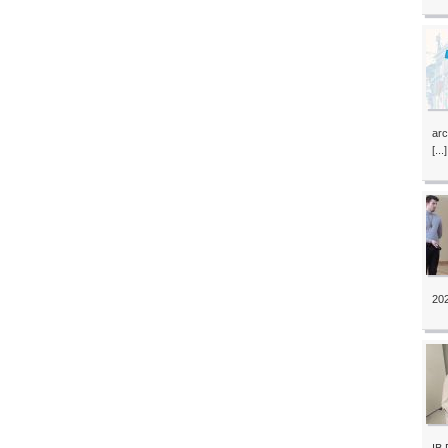
arc
[...]
202