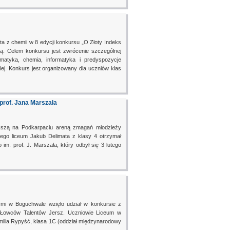
ta z chemii w 8 edycji konkursu „O Złoty Indeks
ką. Celem konkursu jest zwrócenie szczególnej
atyka, chemia, informatyka i predyspozycje
iej. Konkurs jest organizowany dla uczniów klas
prof. Jana Marszała
ększą na Podkarpaciu areną zmagań młodzieży
ego liceum Jakub Delimata z klasy 4 otrzymał
m. prof. J. Marszała, który odbył się 3 lutego
mi w Boguchwale wzięło udział w konkursie z
am Łowców Talentów Jersz. Uczniowie Liceum w
milia Rypyść, klasa 1C (oddział międzynarodowy