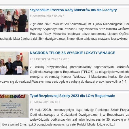
Stypendium Prezesa Rady Ministrów dla Mai Jachyry
8 GRUDNIA 2023 05:09 /
7 grudnia 2023 roku w Sali Kolumnowej im. Ojców Niepodległości 
dyplomy Stypendystom Prezesa Rady Ministrów oraz ministra właściw
Prezesa Rady Ministrów odebrała także uczennica Liceum Ogóln
uchwale Maja Jachyra (kl. 3b – dwujęzyczna). Stypendium takie przyznawane jest wybitnym 
NAGRODA TPLOB ZA WYSOKIE LOKATY W NAUCE
23 LISTOPADA 2023 19:07 /
Z wielką przyjemnością przedstawiamy tegorocznych laureat
Ogólnokształcącego w Boguchwale (TPLOB) za osiągnięcie wysokich l
pieniężną otrzymują: Kacper Wołoszyn i Magdalena Kudla. Serde
yczyni się do realizacji Waszych marzeń, będzie zachętą do dalszej pracy i pozwoli na [...]
Tytuł Bezpiecznej Szkoły 2023 dla LO w Boguchwale
23 MAJA 2023 06:10 /
W maju 2023r. rozstrzygnięto piątą edycję Rankingu Szkół Przy
Ogólnokształcące z Oddziałami Dwujęzycznymi w Boguchwale zost
województwie podkarpackim, zajmując jednocześnie 30. pozycję w kr
niów z ponad 2 tys. szkół ponadpodstawowych z całej Polski. Młodzi ludzie od [...]