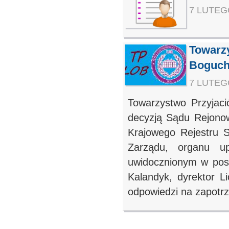
7 LUTEGO
Towarz
Boguch
7 LUTEGO
Towarzystwo Przyjac
decyzją Sądu Rejono
Krajowego Rejestru
Zarządu, organu up
uwidocznionym w post
Kalandyk, dyrektor L
odpowiedzi na zapotrz