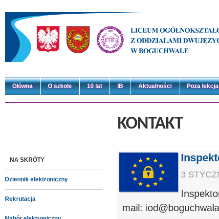
Główna
O szkole
10 lat
IB
Aktualności
Poza lekcj
KONTAKT
Inspek
NA SKRÓTY
3 STYCZN
Dziennik elektroniczny
Inspek
Rekrutacja
mail: iod@boguchwala
Nabór elektroniczny