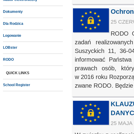
Ochron
Dokumenty
25 CZERW
Dla Rodzica
RODO Oc
Logowanie
zadań realizowanyc
LOBster
Suszyckich 11, 36-0
informować Państwa
RODO
prawach osób, który
QUICK LINKS
w 2016 roku Rozporzą
zwane RODO. Będzie o
School Register
KLAUZ
DANY
25 MAJA 