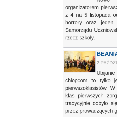
organizatorem pierws
z 4 na 5 listopada o
horrory oraz jeden
Samorządu Uczniowski
rzecz szkoły.
BEANIA 
2 PAŹDZI
Ubijani
chłopcom to tylko j
pierwszoklasistów. W 
klas pierwszych zor
tradycyjnie odbyło s
przez prowadzących gło