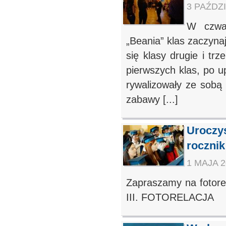
3 PAŹDZI
W czwar
„Beania” klas zaczyna
się klasy drugie i tr
pierwszych klas, po u
rywalizowały ze sobą
zabawy [...]
Uroczys
rocznik
1 MAJA 2
Zapraszamy na fotorel
III. FOTORELACJA