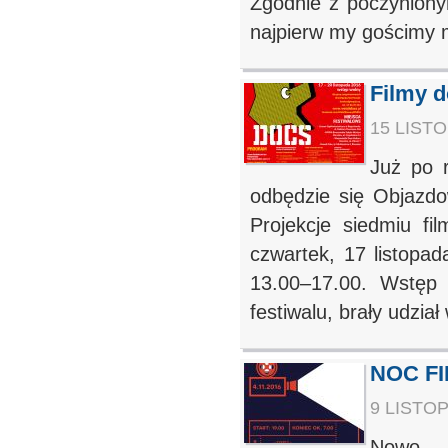
Zgodnie z poczyniony
najpierw my gościmy m
Filmy 
15 LISTO
Już po 
odbędzie się Objazd
Projekcje siedmiu fi
czwartek, 17 listopa
13.00–17.00. Wstęp 
festiwalu, brały udział
NOC F
9 LISTOP
Nowo w