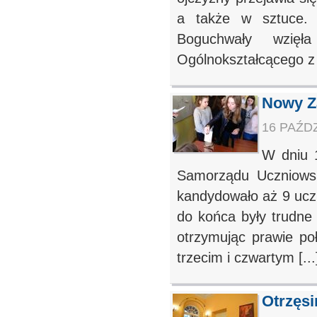
a także w sztuce. 
Boguchwały wzięł
Ogólnokształcącego z [
Nowy Z
16 PAŹDZ
W dniu 
Samorządu Uczniows
kandydowało aż 9 uczn
do końca były trudne
otrzymując prawie po
trzecim i czwartym [...
Otrzęs