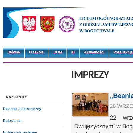
Główna
O szkole
10 lat
IB
Aktualności
Poza lekcj
IMPREZY
„Beania
NA SKRÓTY
28 WRZEŚ
Dziennik elektroniczny
22 wrz
Rekrutacja
Dwujęzycznymi w Bogu
Nabór elektroniczny