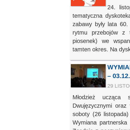
24. lis
tematyczna dyskotek
zabawy były lata 60.
rytmu przebojów z 
piosenek) we wspan
tamten okres. Na dysko
WYMIA
– 03.1
29 LISTO
Młodzież ucząca 
Dwujęzycznymi oraz
soboty (26 listopada
Wymiana partnerska 