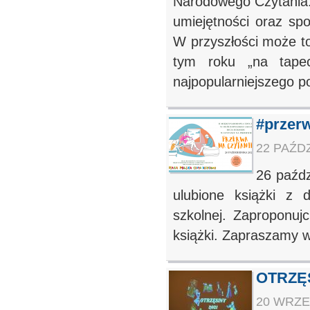
Narodowego Czytania. 
umiejętności oraz spot
W przyszłości może t
tym roku „na tapec
najpopularniejszego po
#przer
22 PAŹDZ
26 paźdz
ulubione książki z 
szkolnej. Zaproponuj
książki. Zapraszamy w
OTRZĘ
20 WRZEŚ