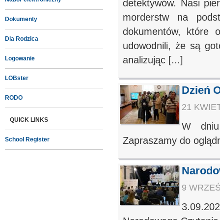
detektywów. Nasi pie
morderstw na podst
Dokumenty
dokumentów, które o
Dla Rodzica
udowodnili, że są go
analizując [...]
Logowanie
LOBster
Dzień O
RODO
21 KWIET
QUICK LINKS
W dniu
Zapraszamy do oglądni
School Register
Narodo
9 WRZEŚN
3.09.20