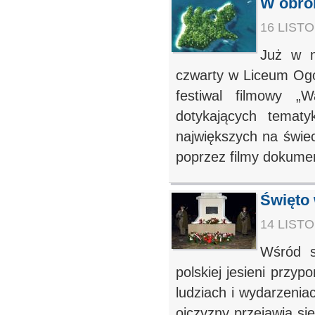
W obro
16 LISTO
Już w n
czwarty w Liceum Ogó
festiwal filmowy „
dotykających temat
największych na świe
poprzez filmy dokument
Święto
14 LISTO
Wśród s
polskiej jesieni przy
ludziach i wydarzeni
ojczyzny przejawia s