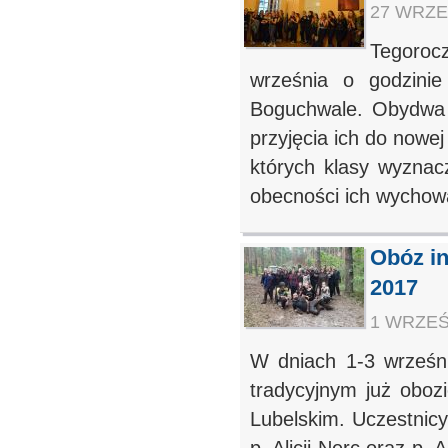
27 WRZEŚ
Tegoroc
września o godzini
Boguchwale. Obydwa o
przyjęcia ich do nowej
których klasy wyznacz
obecności ich wychowa
Obóz in
2017
1 WRZEŚN
W dniach 1-3 wrześni
tradycyjnym już oboz
Lubelskim. Uczestnic