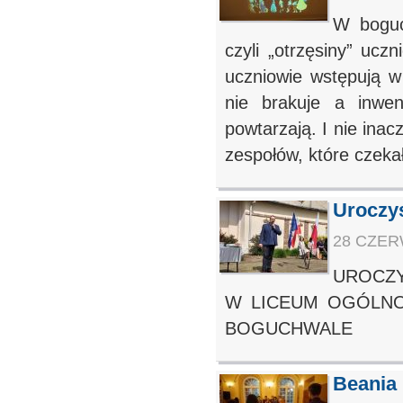
W boguch
czyli „otrzęsiny” ucz
uczniowie wstępują w 
nie brakuje a inwe
powtarzają. I nie inac
zespołów, które czekało
Uroczys
28 CZERW
UROCZY
W LICEUM OGÓLNO
BOGUCHWALE
Beania 