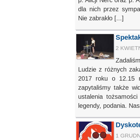
p. Alicji Nerc oraz p. 
dla nich przez sympa
Nie zabrakło [...]
Spekta
2 KWIETN
Zadaliś
Ludzie z różnych zak
2017 roku o 12.15 
zapytaliśmy także wi
ustalenia tożsamości 
legendy, podania. Nasz
Dyskot
1 GRUDNI