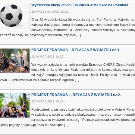
Wycieczka klasy 2b do Fun Parku w Malawie na Paintball
28 WRZEŚNIA 2023 10:31 /
Dnia 20 września klasa 2b wybrała się do Fun Parku w Malawie na Pai
zabawa drużynowa, która dostarczyła uczniom maksimum frajdy i jesz
doświadczony instruktor, a uczestnicy zaopatrzeni byli w niezbędn
estrzeń okazały się doskonałym wyborem, aby miło [...]
PROJEKT ERASMUS+. RELACJA Z WYJAZDU cz.3.
22 MARCA 2023 19:21 /
We wtorek zajęcia w ramach projektu Erasmus CHEFS Clean, Healthy
dotyczyły zmiany klimatu. Miały one miejsce w lasku zlokalizowany
od zajęć energetyzujących na terenie Utopii. Po dyskusji i działalnoś
vivalu- uczniowie mieli za zadanie rozpalić ognisko [...]
PROJEKT ERASMUS +. RELACJA Z WYJAZDU cz.2.
22 MARCA 2023 19:18 /
Poniedziałek to pierwszy dzień aktywności projektowej w Antalyi. Pora
w świetlicy, a także w sadzie zlokalizowanym tuż przy naszym ośrod
na nauczaniu w oparciu o naturę . Po przerwie obiadowej wzięliśmy udz
ięknej pogody spędzając czas na zewnątrz [...]