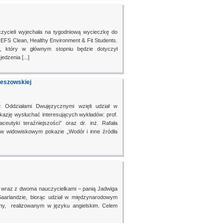
zycieli wyjechała na tygodniową wycieczkę do
EFS Clean, Healthy Environment & Fit Students.
, który w głównym stopniu będzie dotyczył
dzenia [...]
zeszowskiej
z Oddziałami Dwujęzycznymi wzięli udział w
azję wysłuchać interesujących wykładów: prof.
tyki teraźniejszości” oraz dr. inż. Rafała
 w widowiskowym pokazie „Wodór i inne źródła
 wraz z dwoma nauczycielkami – panią Jadwiga
arlandzie, biorąc udział w międzynarodowym
any, realizowanym w języku angielskim. Celem