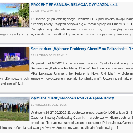
PROJEKT ERASMUS+. RELACJA Z WYJAZDU cz.1.
22 MARCA 2023 18:15 /
18 marca grupa dziesięciorga uczniów LOB pod opieką dwójki nauc
tureckiej Antalyi. Wyjazd odbywa się w ramach projektu Erasmus+: CH
Początek wyjazdu obejmował zapoznanie się z tematyką kursu
logicznego trybu życia, zwiedzenie ośrodka Utopya, kosztowanie przepysznego tureckiego je
Seminarium „Wybrane Problemy Chemii” na Politechnice R
27 LUTEGO 2023 15:41 /
W piątek 24.02.2023 r. uczniowie Liceum Ogólnokształcącego 
Seminarium „Wybrane Problemy Chemii”. Podczas seminarium mieli ok
PRz Łukasza Urama „The Future Is Now, Old Man” – Biofarmaceu
iwy „Kompozyty polimerowe – nowoczesne materiały konstrukcyjne”. Uczestniczyli także
stej energii” [...]
Wymiana międzynarodowa Polska-Nepal-Niemcy
19 WRZEŚNIA 2022 19:37 /
W dniach 16-27.09.2022 11-osobowa grupa uczniów LOB z klas 2 i 3
Czachor i panią Agnieszką Czarnik – przebywa w Niemczech w Sa
projekcie: Tri-national schoolgarden- exchange Poland/Nepal/Germ
jektu jest refleksja nad wagą zrównoważonego rozwoju, czyli najkrócej mówiąc – [...]