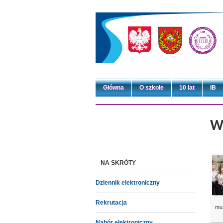
Główna
O szkole
10 lat
IB
W
NA SKRÓTY
Dziennik elektroniczny
Rekrutacja
mu
Nabór elektroniczny