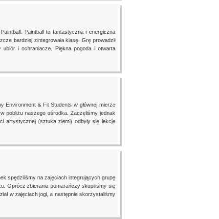
ntball. Paintball to fantastyczna i energiczna
cze bardziej zintegrowała klasę. Grę prowadził
y ubiór i ochraniacze. Piękna pogoda i otwarta
 Environment & Fit Students w głównej mierze
m w pobliżu naszego ośrodka. Zaczęliśmy jednak
ci artystycznej (sztuka ziemi) odbyły się lekcje
nek spędziliśmy na zajęciach integrujących grupę
ku. Oprócz zbierania pomarańczy skupiliśmy się
iał w zajęciach jogi, a następnie skorzystaliśmy