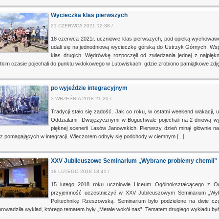
Wycieczka klas pierwszych
21 CZERWCA 2021 12:38 /
18 czerwca 2021r. uczniowie klas pierwszych, pod opieką wychowa
udali się na jednodniową wycieczkę górską do Ustrzyk Górnych. Wsp
klas drugich. Wędrówkę rozpoczęli od zwiedzania jednej z najpię
tkim czasie pojechali do punktu widokowego w Lutowiskach, gdzie zrobiono pamiątkowe zdjęci
po wyjeździe integracyjnym
3 WRZEŚNIA 2018 21:20 /
Tradycji stało się zadość. Jak co roku, w ostatni weekend wakacji,
Oddziałami Dwujęzycznymi w Boguchwale pojechali na 2-dniową wyc
pięknej scenerii Lasów Janowskich. Pierwszy dzień minął głównie 
z pomagających w integracji. Wieczorem odbyły się podchody w ciemnym [...]
XXV Jubileuszowe Seminarium „Wybrane problemy chemii”
18 LUTEGO 2018 18:41 /
15 lutego 2018 roku uczniowie Liceum Ogólnokształcącego z O
przyjemność uczestniczyć w XXV Jubileuszowym Seminarium „Wy
Politechnikę Rzeszowską. Seminarium było podzielone na dwie częś
rowadziła wykład, którego tematem były „Metale wokół nas”. Tematem drugiego wykładu były „(W