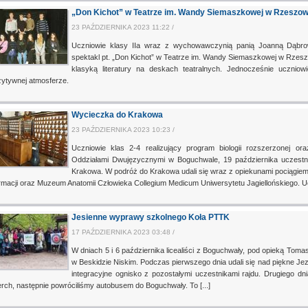
„Don Kichot” w Teatrze im. Wandy Siemaszkowej w Rzeszow
23 PAŹDZIERNIKA 2023 11:22 /
Uczniowie klasy IIa wraz z wychowawczynią panią Joanną Dąbrow
spektakl pt. „Don Kichot” w Teatrze im. Wandy Siemaszkowej w Rzeszow
klasyką literatury na deskach teatralnych. Jednocześnie ucznio
ytywnej atmosferze.
Wycieczka do Krakowa
23 PAŹDZIERNIKA 2023 10:23 /
Uczniowie klas 2-4 realizujący program biologii rozszerzonej o
Oddziałami Dwujęzycznymi w Boguchwale, 19 października uczestn
Krakowa. W podróż do Krakowa udali się wraz z opiekunami pociągiem
macji oraz Muzeum Anatomii Człowieka Collegium Medicum Uniwersytetu Jagiellońskiego. Ucz
Jesienne wyprawy szkolnego Koła PTTK
17 PAŹDZIERNIKA 2023 03:48 /
W dniach 5 i 6 października licealiści z Boguchwały, pod opieką Toma
w Beskidzie Niskim. Podczas pierwszego dnia udali się nad piękne Je
integracyjne ognisko z pozostałymi uczestnikami rajdu. Drugiego dn
rch, następnie powróciliśmy autobusem do Boguchwały. To [...]