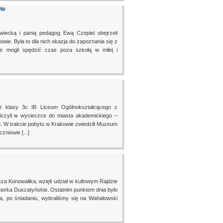
ie
iecką i panią pedagog Ewą Czepiel obejrzeli
ie. Była to dla nich okazja do zapoznania się z
wie mogli spędzić czas poza szkołą w miłej i
raz klasy 3c IB Liceum Ogólnokształcącego z
iczyli w wycieczce do miasta akademickiego –
. W trakcie pobytu w Krakowie zwiedzili Muzeum
niowie [...]
sza Konowalika, wzięli udział w kultowym Rajdzie
ziorka Duszatyńskie. Ostatnim punktem dnia było
ia, po śniadaniu, wybraliśmy się na Wahalowski