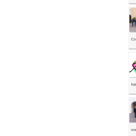
Czę
Kal
ora