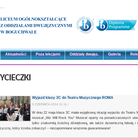
Aktualności
Poza lekcjami
Oddziały dwujęz.
Galeria
Rek
YCIECZKI
Wyjazd klasy 3C do Teatru Muzycznego ROMA
3 CZERWCA 2024 11:11 /
W dniu 22 maja klasa 3C miała wyjątkową okazję wyjazdu do Teat
musical „We Will Rock You” Musical oparty na ponadczasowych utw
tylko znakomitą ścieżką dźwiękową, ale także dynamiczną fabułą i 
zyczny, który trzeba zobaczyć – niezapomniane wrażenia gwarantowane!