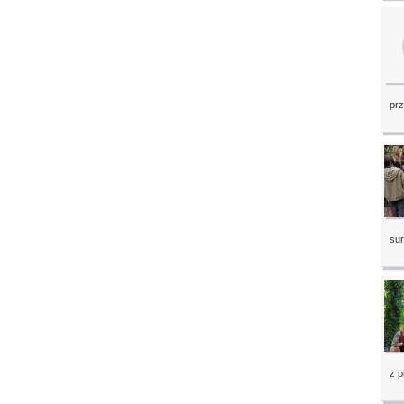
prz
sur
z p