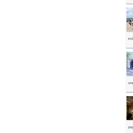
kró
ora
pop