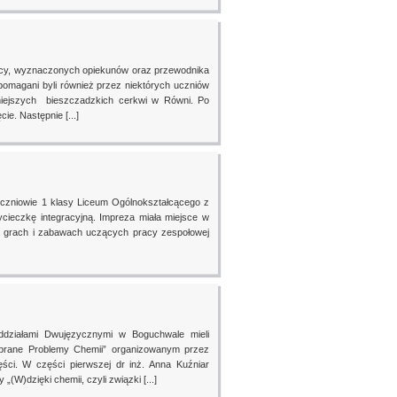
wcy, wyznaczonych opiekunów oraz przewodnika
omagani byli również przez niektórych uczniów
kniejszych bieszczadzkich cerkwi w Równi. Po
e. Następnie [...]
 uczniowie 1 klasy Liceum Ogólnokształcącego z
ieczkę integracyjną. Impreza miała miejsce w
na grach i zabawach uczących pracy zespołowej
ddziałami Dwujęzycznymi w Boguchwale mieli
brane Problemy Chemii” organizowanym przez
ci. W części pierwszej dr inż. Anna Kuźniar
)dzięki chemii, czyli związki [...]