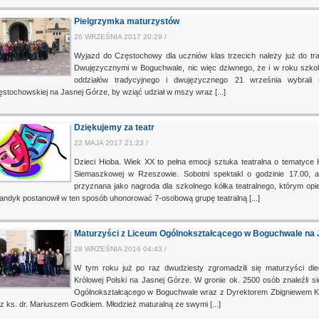
Pielgrzymka maturzystów
26 WRZEŚNIA 2017 20:29 /
Wyjazd do Częstochowy dla uczniów klas trzecich należy już do tr
Dwujęzycznymi w Boguchwale, nic więc dziwnego, że i w roku szkoln
oddziałów tradycyjnego i dwujęzycznego 21 września wybrali
stochowskiej na Jasnej Górze, by wziąć udział w mszy wraz [...]
Dziękujemy za teatr
22 MAJA 2017 21:23 /
Dzieci Hioba. Wiek XX to pełna emocji sztuka teatralna o tematyce
Siemaszkowej w Rzeszowie. Sobotni spektakl o godzinie 17.00, a
przyznana jako nagroda dla szkolnego kółka teatralnego, którym opie
andyk postanowił w ten sposób uhonorować 7-osobową grupę teatralną [...]
Maturzyści z Liceum Ogólnokształcącego w Boguchwale na 
28 WRZEŚNIA 2016 04:43 /
W tym roku już po raz dwudziesty zgromadzili się maturzyści die
Królowej Polski na Jasnej Górze. W gronie ok. 2500 osób znaleźli s
Ogólnokształcącego w Boguchwale wraz z Dyrektorem Zbigniewem K
z ks. dr. Mariuszem Godkiem. Młodzież maturalną ze swymi [...]