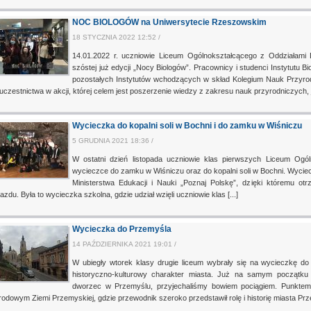
NOC BIOLOGÓW na Uniwersytecie Rzeszowskim
18 STYCZNIA 2022 12:52 /
14.01.2022 r. uczniowie Liceum Ogólnokształcącego z Oddziałami
szóstej już edycji „Nocy Biologów”. Pracownicy i studenci Instytutu Bio
pozostałych Instytutów wchodzących w skład Kolegium Nauk Przyrod
uczestnictwa w akcji, której celem jest poszerzenie wiedzy z zakresu nauk przyrodniczych, 
Wycieczka do kopalni soli w Bochni i do zamku w Wiśniczu
5 GRUDNIA 2021 18:36 /
W ostatni dzień listopada uczniowie klas pierwszych Liceum Ogó
wycieczce do zamku w Wiśniczu oraz do kopalni soli w Bochni. Wycie
Ministerstwa Edukacji i Nauki „Poznaj Polskę”, dzięki któremu o
azdu. Była to wycieczka szkolna, gdzie udział wzięli uczniowie klas [...]
Wycieczka do Przemyśla
14 PAŹDZIERNIKA 2021 19:01 /
W ubiegły wtorek klasy drugie liceum wybrały się na wycieczkę do
historyczno-kulturowy charakter miasta. Już na samym początku
dworzec w Przemyślu, przyjechaliśmy bowiem pociągiem. Punkte
odowym Ziemi Przemyskiej, gdzie przewodnik szeroko przedstawił rolę i historię miasta Prze