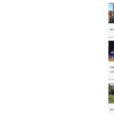
eko
Ol
czy
pro