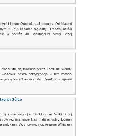
adycji Liceum Ogólnokształcącego z Oddziałami
ym 2017/2018 także się odbył. Trzecioklasiści
 się w podróż do Sanktuarium Matki Bożej
 Holocaustu, wystawiana przez Teatr im. Wandy
 właściwie nasza partycypacja w nim została
kuje się Pani Wielgosz. Pan Dyrektor, Zbigniew
Jasnej Górze
cezji rzeszowskiej w Sanktuarium Matki Bożej
ię również uczniowie klas maturalnych z Liceum
alandykiem, Wychowawcą dr. Arturem Wiktorem