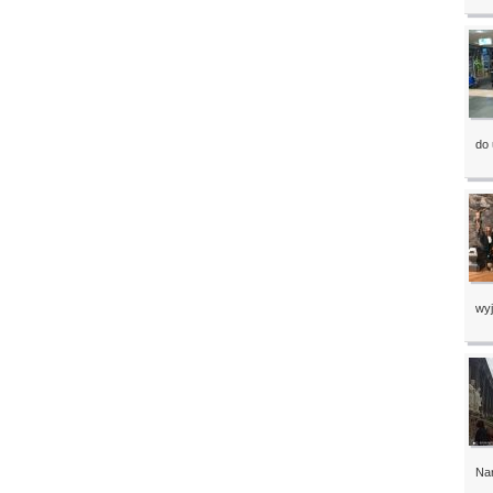
do 
wyj
Nar