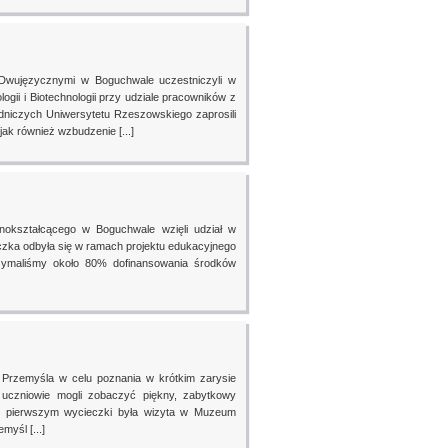
 Dwujęzycznymi w Boguchwale uczestniczyli w
logii i Biotechnologii przy udziale pracowników z
niczych Uniwersytetu Rzeszowskiego zaprosili
jak również wzbudzenie [...]
lnokształcącego w Boguchwale wzięli udział w
czka odbyła się w ramach projektu edukacyjnego
trzymaliśmy około 80% dofinansowania środków
 Przemyśla w celu poznania w krótkim zarysie
 uczniowie mogli zobaczyć piękny, zabytkowy
m pierwszym wycieczki była wizyta w Muzeum
myśl [...]