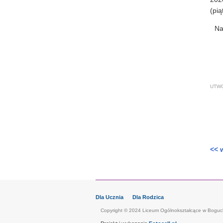
(pią
Na
UTW
<< 
Dla Ucznia
Dla Rodzica
Copyright © 2024 Liceum Ogólnokształcące w Boguc