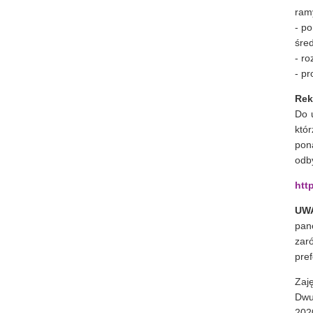
ram
- p
śre
- ro
- p
Rek
Do 
któ
pon
odb
htt
UWA
pan
zar
pre
Zaj
Dwu
202