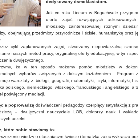
dedykowany ósmoklasistom.
Jak co roku Liceum w Boguchwale przygoto
ofertę zajęć rozwijających adresowanyc
młodzieży zainteresowanej różnymi dziedzi
dzy, obejmującą przedmioty przyrodnicze i ścisłe, humanistykę oraz ję
e.
rzez cykl zaplanowanych zajęć, stwarzamy niepowtarzalną szans
anie naszych metod pracy, oryginalnej oferty edukacyjnej, w tym spec
czania dwujęzycznego.
rzymy, że w ten sposób możemy pomóc młodzieży w dokon
ymalnych wyborów związanych z dalszym kształceniem. Program z
muje warsztaty z: biologii, geografii, matematyki, fizyki, informatyki, hist
ka polskiego, niemieckiego, włoskiego, francuskiego i angielskiego, a 
el poświęcony mediacji.
ęcia poprowadzą
doświadczeni pedagodzy czerpiący satysfakcję z pra
dzieżą – dwujęzyczni nauczyciele LOB, doktorzy nauk i wykład
szych uczelni.
e, które sobie stawiamy to:
ozszerzenie wiedzy o otaczającym świecie (tematyka zajęć wykracza po