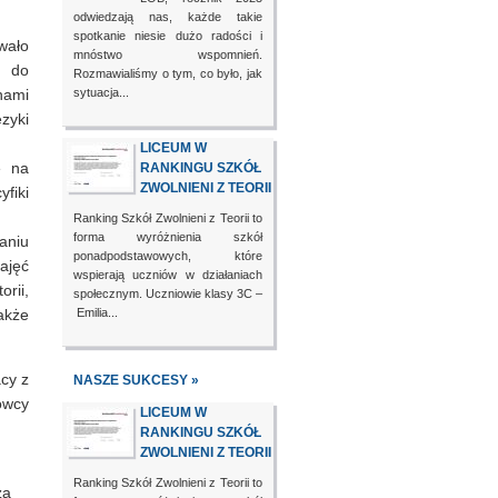
odwiedzają nas, każde takie
spotkanie niesie dużo radości i
wało
mnóstwo wspomnień.
h do
Rozmawialiśmy o tym, co było, jak
nami
sytuacja...
zyki
LICEUM W
ę na
RANKINGU SZKÓŁ
ZWOLNIENI Z TEORII
yfiki
Ranking Szkół Zwolnieni z Teorii to
forma wyróżnienia szkół
aniu
ponadpodstawowych, które
ajęć
wspierają uczniów w działaniach
orii,
społecznym. Uczniowie klasy 3C –
także
Emilia...
cy z
NASZE SUKCESY »
owcy
LICEUM W
RANKINGU SZKÓŁ
ZWOLNIENI Z TEORII
Ranking Szkół Zwolnieni z Teorii to
za