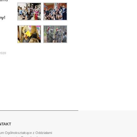
my!
2020
NTAKT
um Ogólnokształcące z Oddziałami