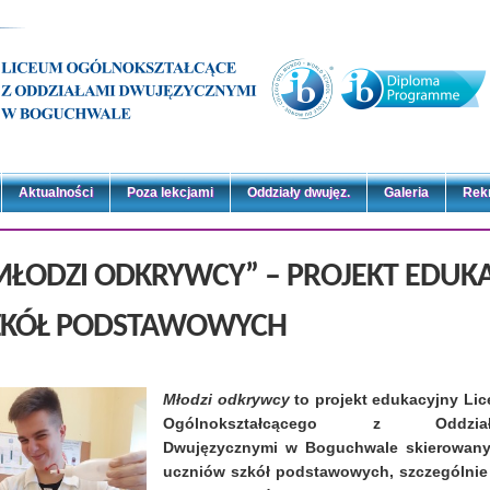
Aktualności
Poza lekcjami
Oddziały dwujęz.
Galeria
Rek
MŁODZI ODKRYWCY” – PROJEKT EDUK
ZKÓŁ PODSTAWOWYCH
Młodzi odkrywcy
to projekt edukacyjny Li
Ogólnokształcącego z Oddział
Dwujęzycznymi w Boguchwale
skierowan
uczniów szkół podstawowych, szczególnie