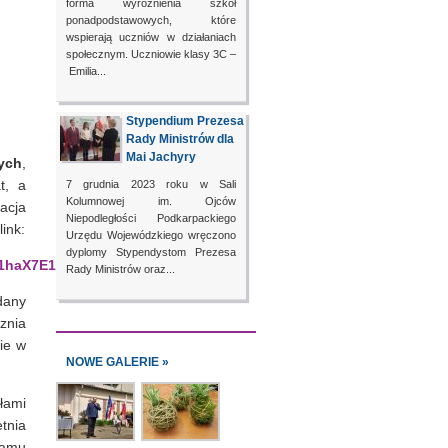
forma wyróżnienia szkół
ponadpodstawowych, które
wspierają uczniów w działaniach
społecznym. Uczniowie klasy 3C –
Emilia...
Stypendium Prezesa
Rady Ministrów dla
Mai Jachyry
ych
,
t, a
7 grudnia 2023 roku w Sali
Kolumnowej im. Ojców
acja
Niepodległości Podkarpackiego
ink:
Urzędu Wojewódzkiego wręczono
dyplomy Stypendystom Prezesa
1haX7E1m_c_Aoyb8Y/edit
Rady Ministrów oraz...
dany
znia
ie w
NOWE GALERIE »
łami
tnia
ramu