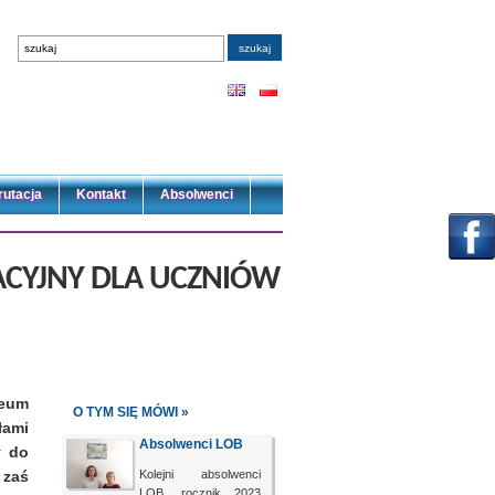
rutacja
Kontakt
Absolwenci
ACYJNY DLA UCZNIÓW
ceum
O TYM SIĘ MÓWI »
ami
Absolwenci LOB
y do
 zaś
Kolejni absolwenci
LOB, rocznik 2023