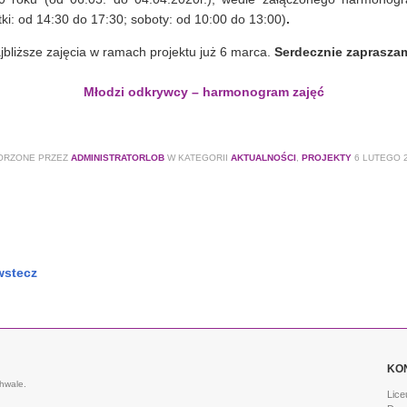
tki: od 14:30 do 17:30; soboty: od 10:00 do 13:00)
.
jbliższe zajęcia w ramach projektu już 6 marca.
Serdecznie zaprasza
Młodzi odkrywcy – harmonogram zajęć
ORZONE PRZEZ
ADMINISTRATORLOB
W KATEGORII
AKTUALNOŚCI
,
PROJEKTY
6 LUTEGO 
wstecz
KO
hwale.
Lice