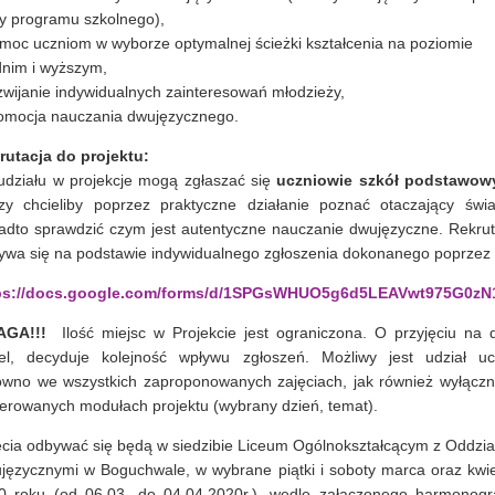
y programu szkolnego),
omoc uczniom w wyborze optymalnej ścieżki kształcenia na poziomie
dnim i wyższym,
zwijanie indywidualnych zainteresowań młodzieży,
romocja nauczania dwujęzycznego.
rutacja do projektu:
udziału w projekcje mogą zgłaszać się
uczniowie
szkół podstawow
rzy chcieliby poprzez praktyczne działanie poznać otaczający świa
adto sprawdzić czym jest autentyczne nauczanie dwujęzyczne. Rekrut
ywa się na podstawie indywidualnego zgłoszenia dokonanego poprzez l
ps://docs.google.com/forms/d/1SPGsWHUO5g6d5LEAVwt975G0zN
GA!!!
Ilość miejsc w Projekcie jest ograniczona. O przyjęciu na 
el, decyduje kolejność wpływu zgłoszeń. Możliwy jest udział uc
ówno we wszystkich zaproponowanych zajęciach, jak również wyłączn
ferowanych modułach projektu (wybrany dzień, temat).
ęcia odbywać się będą w siedzibie Liceum Ogólnokształcącym z Oddzia
języcznymi w Boguchwale, w wybrane piątki i soboty marca oraz kwie
0 roku (od 06.03. do 04.04.2020r.), wedle załączonego harmonog