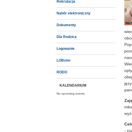
Rekrutacja
Nabór elektroniczny
Dokumenty
wie
Dla Rodzica
obc
Pop
Logowanie
pozn
nau
LOBster
Wie
opt
RODO
obej
języ
KALENDARIUM
pan
No upcoming events
Zaj
mło
wyż
Cel
- r