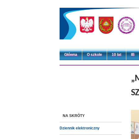
Główna
O szkole
10 lat
IB
„
S
NA SKRÓTY
Dziennik elektroniczny