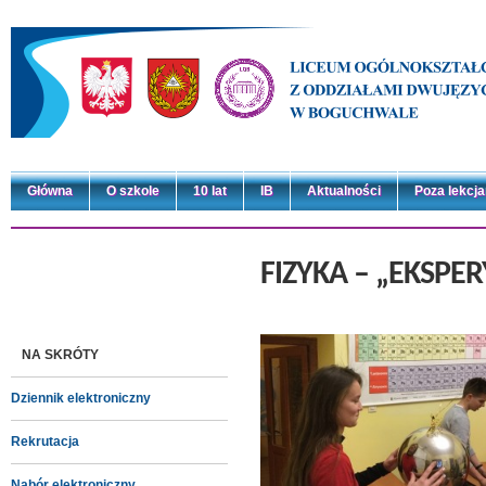
Główna
O szkole
10 lat
IB
Aktualności
Poza lekcj
FIZYKA – „EKSPE
NA SKRÓTY
Dziennik elektroniczny
Rekrutacja
Nabór elektroniczny