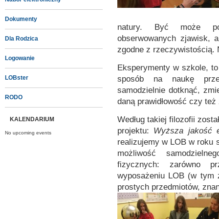
Dokumenty
natury. Być może po
obserwowanych zjawisk, a
Dla Rodzica
zgodne z rzeczywistością. Ni
Logowanie
Eksperymenty w szkole, to
sposób na naukę przed
LOBster
samodzielnie dotknąć, zm
RODO
daną prawidłowość czy też 
Według takiej filozofii zos
KALENDARIUM
projektu:
Wyższa jakość e
No upcoming events
realizujemy w LOB w roku 
możliwość samodzielneg
fizycznych: zarówno p
wyposażeniu LOB (w tym z
prostych przedmiotów, znan